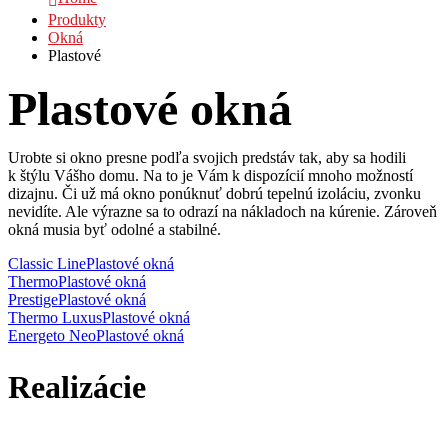
Produkty
Okná
Plastové
Plastové okná
Urobte si okno presne podľa svojich predstáv tak, aby sa hodili
k štýlu Vášho domu. Na to je Vám k dispozícií mnoho možností
dizajnu. Či už má okno ponúknuť dobrú tepelnú izoláciu, zvonku
nevidíte. Ale výrazne sa to odrazí na nákladoch na kúrenie. Zároveň
okná musia byť odolné a stabilné.
Classic Line
Plastové okná
Thermo
Plastové okná
Prestige
Plastové okná
Thermo Luxus
Plastové okná
Energeto Neo
Plastové okná
Realizácie