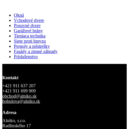
Okná
Vchodové dvere
Posuvné dvere
Garážové brány
Tieniaca technika
Siete proti hmyzu
Pergoly a prístrešky
Fasády a zimné záhrady
Príslušenstvo
Kontakt
+421 911 637 207
+421 911 699 909
obchod@alniko.sk
bobulova@alniko.sk
Adresa
Alniko, s.r.o.
Radlinského 17