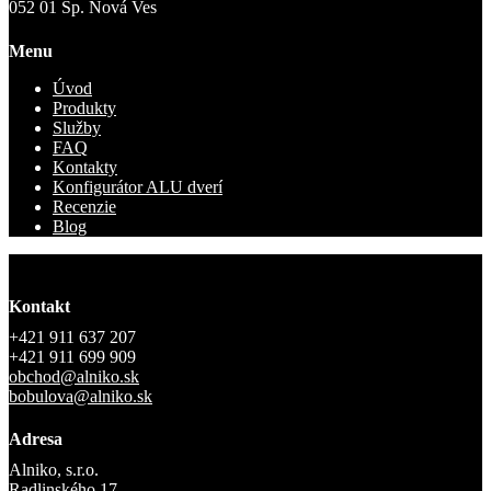
052 01 Sp. Nová Ves
Menu
Úvod
Produkty
Služby
FAQ
Kontakty
Konfigurátor ALU dverí
Recenzie
Blog
Kontakt
+421 911 637 207
+421 911 699 909
obchod@alniko.sk
bobulova@alniko.sk
Adresa
Alniko, s.r.o.
Radlinského 17