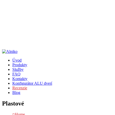
Po - Pi 8:00 - 15:00
+421 911 637 207
Radlinského 17, Sp. Nová Ves
Po - Pi 8:00 - 15:00
+421 911 637 207
Úvod
Produkty
Služby
FAQ
Kontakty
Konfigurátor ALU dverí
Recenzie
Blog
Plastové
Home