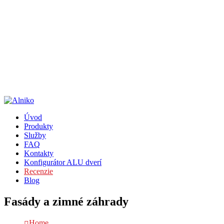
Po - Pi 8:00 - 15:00
+421 911 637 207
Radlinského 17, Sp. Nová Ves
Po - Pi 8:00 - 15:00
+421 911 637 207
Úvod
Produkty
Služby
FAQ
Kontakty
Konfigurátor ALU dverí
Recenzie
Blog
Fasády a zimné záhrady
Home