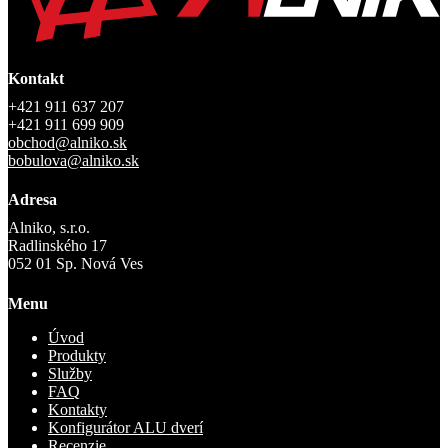
Kontakt
+421 911 637 207
+421 911 699 909
obchod@alniko.sk
bobulova@alniko.sk
Adresa
Alniko, s.r.o.
Radlinského 17
052 01 Sp. Nová Ves
Menu
Úvod
Produkty
Služby
FAQ
Kontakty
Konfigurátor ALU dverí
Recenzie