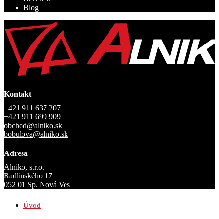
Blog
Kontakt
+421 911 637 207
+421 911 699 909
obchod@alniko.sk
bobulova@alniko.sk
Adresa
Alniko, s.r.o.
Radlinského 17
052 01 Sp. Nová Ves
Úvod